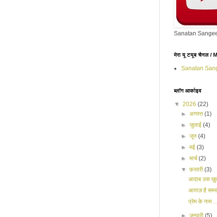
Sanatan Sangee
मेरा यू टयूब चैनल 
Sanatan San
ब्लॉग आर्काइव
▼
2026
(22)
►
अगस्त
(1)
►
जुलाई
(4)
►
जून
(4)
►
मई
(3)
►
मार्च
(2)
▼
फ़रवरी
(3)
आदाब उस ख़ुदा
आग़ाज़ है सम
प्रेम के नाम 
►
जनवरी
(5)