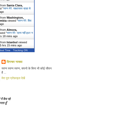
r from
Santa Clara,
d "
स्वप्न मेरे: साक्षात्कार ब्रह्म से
ago
r from
Washington,
umbia
viewed "
स्वप्न मेरे: शिव
ago
r from
Almora,
wed "
स्वप्न मेरे: रहना नहीं इधर न
rs 18 mins ago
r from
Istanbul
viewed
5 hrs 15 mins ago
Real Time
Tracking ON
दिगम्बर नासवा
स्वप्न स्वप्न स्वप्न, सपनो के बिना भी कोई जीवन
है ...
मेरा पूरा प्रोफ़ाइल देखें
 में कैद रहे
ता हूँ