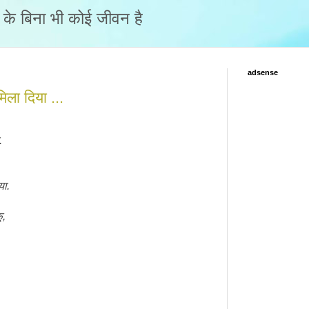
नो के बिना भी कोई जीवन है
adsense
ला दिया ...
.
या.
ू,