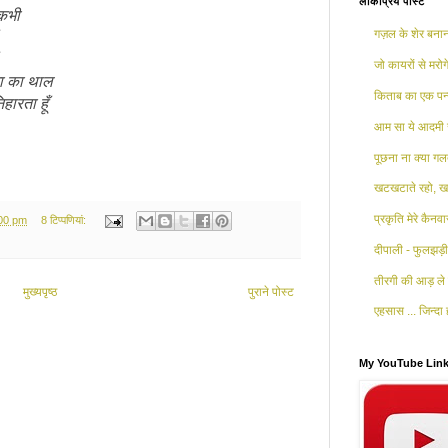
लोकप्रिय पोस्ट
 कभी
गज़ल के शेर बनाना
जो कायरों से मरोगे
ूजा का थाल
किताब का एक पन्
हारता हूँ
आम सा ये आदमी 
पूछना ना क्या गलत
खटखटाते रहो, खट
प्रकृति मेरे कैनव
:00 pm
8 टिप्‍पणियां:
दीपाली - फुलझड़ी 
तीरगी की आड़ ले 
मुख्यपृष्ठ
पुराने पोस्ट
एहसास ... जिन्दा ह
My YouTube Lin