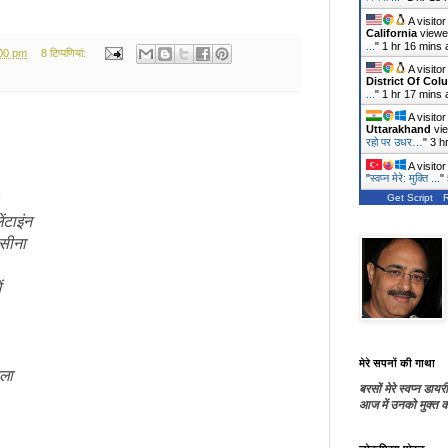
A visito
California
viewe
...
"
1 hr 16 mins 
:00 pm
8 टिप्‍पणियां:
A visito
District Of Col
...
"
1 hr 17 mins 
A visito
Uttarakhand
vie
रहो पर उधर…
"
3 h
A visito
"
स्वप्न मेरे: मुक्ति ...
"
Get Script
ंटाइंन
हसीना
ं
मेरे सपनों की गाथा
िला
बरसों मेरे स्वप्न डायरी
आज में उनको मुक्त कर