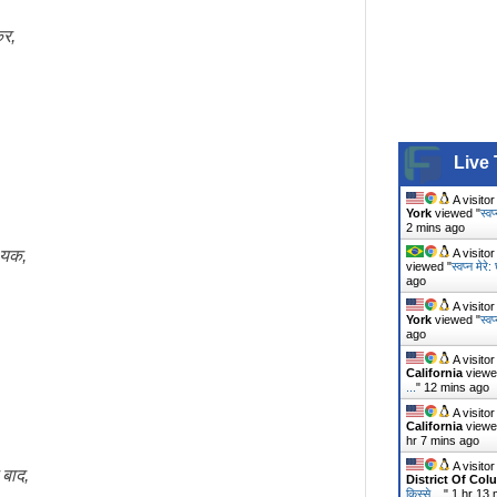
कर,
Live 
A visito
York
viewed "
स्वप
2 mins ago
-यक,
A visito
viewed "
स्वप्न मेर
ago
A visito
York
viewed "
स्वप
ago
A visito
California
viewe
...
"
12 mins ago
A visito
California
viewe
hr 7 mins ago
A visito
 बाद,
District Of Col
किस्से ...
"
1 hr 13 