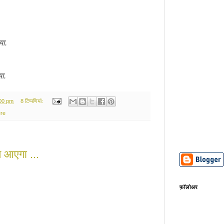
या.
ा.
:00 pm
8 टिप्‍पणियां:
re
म आएगा ...
फ़ॉलोअर