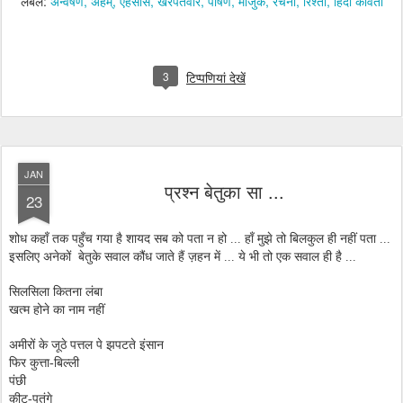
लेबल:
अन्वेषण
अहम्
एहसास
खरपतवार
पोषण
माजुक
रचना
रिश्ता
हिंदी कविता
3
टिप्पणियां देखें
JAN
प्रश्न बेतुका सा ...
23
शोध कहाँ तक पहुँच गया है शायद सब को पता न हो ... हाँ मुझे तो बिलकुल ही नहीं पता ...
इसलिए अनेकों बेतुके सवाल कौंध जाते हैं ज़हन में ... ये भी तो एक सवाल ही है ...
सिलसिला कितना लंबा
खत्म होने का नाम नहीं
अमीरों के जूठे पत्तल पे झपटते इंसान
फिर कुत्ता-बिल्ली
पंछी
कीट-पतंगे