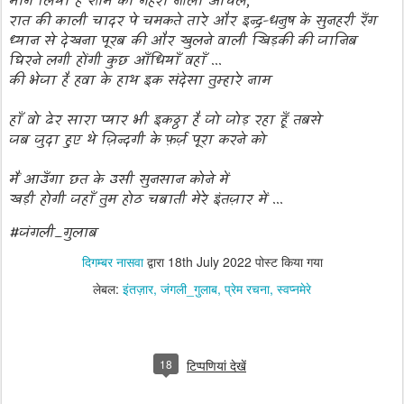
माँग लिया है शाम का गहरा नीला आँचल
,
रात की काली चादर पे चमकते तारे और इन्द्र-धनुष के सुनहरी रँग
ध्यान से देखना पूरब की और खुलने वाली खिड़की की जानिब
घिरने लगी होंगी कुछ आँधियाँ वहाँ ...
की भेजा है हवा के हाथ इक संदेसा तुम्हारे नाम
हाँ वो ढेर सारा प्यार भी इकठ्ठा है जो जोड़ रहा हूँ तबसे
जब जुदा हुए थे ज़िन्दगी के फ़र्ज़ पूरा करने को
मैं आउँगा छत के उसी सुनसान कोने में
खड़ी होगी जहाँ तुम होठ चबाती मेरे इंतज़ार में ...
#जंगली_गुलाब
दिगम्बर नासवा
द्वारा
18th July 2022
पोस्ट किया गया
लेबल:
इंतज़ार
जंगली_गुलाब
प्रेम रचना
स्वप्नमेरे
18
टिप्पणियां देखें