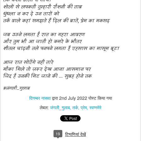
तर्क करने वालों ने सोचा
शोलों से लपकती तुम्हारी रौशनी की ताब
धुंधला न कर दे उन तारों को
तर्क वाले कहां समझते हैं दिल की बातें, प्रेम का मकसद
जब उठने लगता है रात का गहरा आवरण
और तुम भी आ जाती हो कमरे के भीतर
शीतल चांदनी तले पनपने लगता है एहसास का मासूम बूटा
आज रात सोएँगे नहीं तारे
मौका मिले तो ज़रूर देख आना आसमान पर
जिद्द है उनकी मिट जाने की ... सुबह होने तक
#जंगली_गुलाब
दिगम्बर नासवा
द्वारा
2nd July 2022
पोस्ट किया गया
लेबल:
जंगली_गुलाब
तर्क
प्रेम
स्वप्नमेरे
19
टिप्पणियां देखें