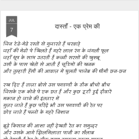
JUL
दास्ताँ - एक प्रेम की
7
जिन टेढ़े-मेढ़े रस्तों से गुजारते हैं चरवाहे
जहाँ की मेढों पे खिलते हैं गहरे लाल रंग के जंगली फूल
जहाँ धूप के साथ उतरती है कच्ची सरसों की खुशबू
उसी के पास खेतों से आती है चूडियों की खनक
और तुम्हारी हँसी की आवाज़ में घुलती पाजेब की धीमी छन-छन
रख दिए हैं ताज़ा बोसे उस पगडण्डी के ठीक बीचों बीच
जिसके एक कोने पे एक छत है और कुछ टूटी हुई दीवारें
मकान हो जाने की इंतज़ार में
गुज़र जाते हैं कुछ परिंदे भी उस पगडण्डी की रेत पर
छोड़ जाते हैं पन्जों के गहरे निशान
बूढ़े किसान की आशा नहीं देखती रेत का समुन्दर
और उसके आगे झिलमिलाता पानी का सैलाब