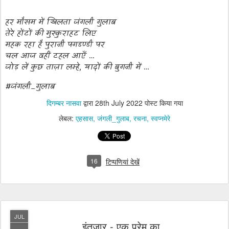
हर मौसम में खिलता जंगली गुलाब
तेरे होंटों की मुस्कुराहट लिए
महक रहा है पुरानी पगडण्डी पर
चल आज वहीं टहल आएँ …
जोड़ लें कुछ ताज़ा लम्हे
,
यादों की बुगनी में …
#जंगली_गुलाब
दिगम्बर नासवा
द्वारा
28th July 2022
पोस्ट किया गया
लेबल:
एहसास
जंगली_गुलाब
रचना
स्वप्नमेरे
16
टिप्पणियां देखें
JUL
इंतज़ार - एक प्रेम का ...