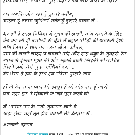
हालांकि छोड़ आया था तुम्हे तन्हा सबके बीच यादों के सहारे
अब जबकि लौट रहा हूँ तुम्हारे करीब
,
चाहता हूं तमान खुशियाँ समेत दूँ तुम्हारे दामन में ...
भर ली है लाल डिबिया में सुबह की लाली
,
माँग सजाने के लिए
कैद कर ली ही बारिशों की बूँदों में नहाते परिंदों की खनकती हँसी
माँग लिया है शाम का गहरा नीला आँचल
,
रात की काली चादर पे चमकते तारे और इन्द्र-धनुष के सुनहरी रँग
ध्यान से देखना पूरब की और खुलने वाली खिड़की की जानिब
घिरने लगी होंगी कुछ आँधियाँ वहाँ ...
की भेजा है हवा के हाथ इक संदेसा तुम्हारे नाम
हाँ वो ढेर सारा प्यार भी इकठ्ठा है जो जोड़ रहा हूँ तबसे
जब जुदा हुए थे ज़िन्दगी के फ़र्ज़ पूरा करने को
मैं आउँगा छत के उसी सुनसान कोने में
खड़ी होगी जहाँ तुम होठ चबाती मेरे इंतज़ार में ...
#जंगली_गुलाब
दिगम्बर नासवा
द्वारा
18th July 2022
पोस्ट किया गया