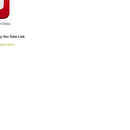
t Mala
/ My You Tube Link
geet Mala