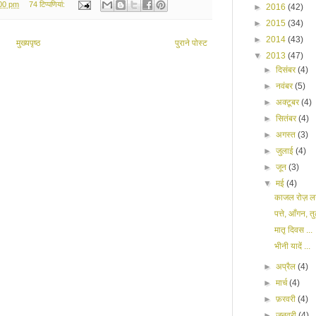
:00 pm
74 टिप्‍पणियां:
►
2016
(42)
►
2015
(34)
►
2014
(43)
मुख्यपृष्ठ
पुराने पोस्ट
▼
2013
(47)
►
दिसंबर
(4)
►
नवंबर
(5)
►
अक्टूबर
(4)
►
सितंबर
(4)
►
अगस्त
(3)
►
जुलाई
(4)
►
जून
(3)
▼
मई
(4)
काजल रोज़ लग
पत्ते, आँगन, तु
मातृ दिवस ...
भीनी यादें ...
►
अप्रैल
(4)
►
मार्च
(4)
►
फ़रवरी
(4)
►
जनवरी
(4)