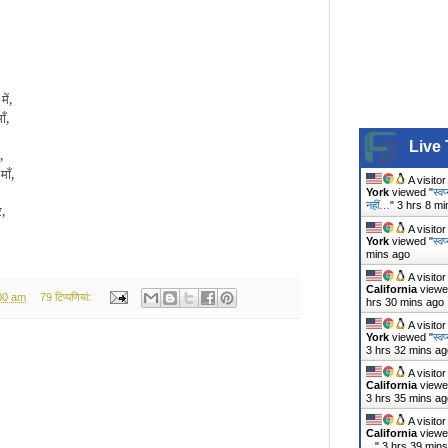
,
में,
 माँ,
Live 
ी,
माँ,
A visito
York
viewed "
स्व
नहीं…
"
3 hrs 8 mi
र,
,
A visito
York
viewed "
स्वप
mins ago
A visito
California
viewe
00 am
79 टिप्‍पणियां:
hrs 30 mins ago
A visito
York
viewed "
स्वप
3 hrs 32 mins ag
A visito
California
viewe
3 hrs 35 mins ag
A visito
California
viewe
...
"
3 hrs 39 min