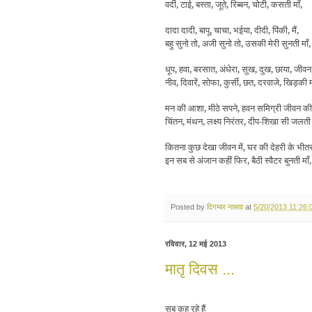
वर्दी, टाई, बस्ता, जूते, रिब्बन, चोटी, कसती माँ,
दादा दादी, बापू, चाचा, भईया, दीदी, पिंकी, मैं,
बहु सुनो तो, अजी सुनो तो, उसकी मेरी सुनती माँ
धूप, हवा, बरसात, अंधेरा, सुख, दुख, छाया, जीवन 
नीव, दिवारें, सोफा, कुर्सी, छत, दरवाजे, खिड़की
मन की आशा, मीठे सपने, हवन समिग्री जीवन क
चिंतन, मंथन, लक्ष्य निरंतर, दीप-शिखा सी जलती 
कितना कुछ देखा जीवन में, घर की देहरी के भीत
इन सब से अंजान कहीं फिर, बैठी स्वैटर बुनती माँ
Posted by
दिगम्बर नासवा
at
5/20/2013 11:26:
रविवार, 12 मई 2013
मातृ दिवस ...
सब कह रहे हैं