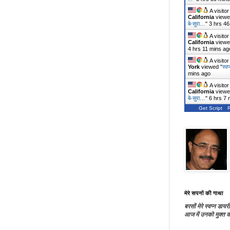
A visito
California
viewe
बे-सुरा…
"
3 hrs 46
A visito
California
viewe
4 hrs 11 mins ag
A visito
York
viewed "
स्वप
mins ago
A visito
California
viewe
बे-सुरा…
"
6 hrs 7 
Get Script
मेरे सपनों की गाथा
बरसों मेरे स्वप्न डायरी
आज में उनको मुक्त कर