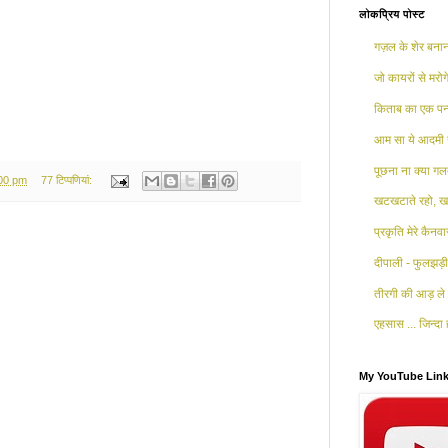
लोकप्रिय पोस्ट
गज़ल के शेर बनाना
जो कायरों से मरोगे
किताब का एक पन्
आम सा ये आदमी 
पूछना ना क्या गलत
:00 pm
77 टिप्‍पणियां:
खटखटाते रहो, खट
प्रकृति मेरे कैनव
दीपाली - फुलझड़ी 
तीरगी की आड़ ले 
एहसास ... जिन्दा ह
My YouTube Lin