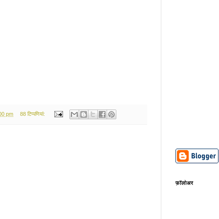
:00 pm
88 टिप्‍पणियां:
फ़ॉलोअर
,
,