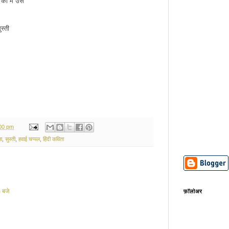
 की मैं उस
स्ती
:00 pm
ा
,
सुस्ती
,
हवाई चप्पल
,
हिंदी कविता
 बजे
फ़ॉलोअर