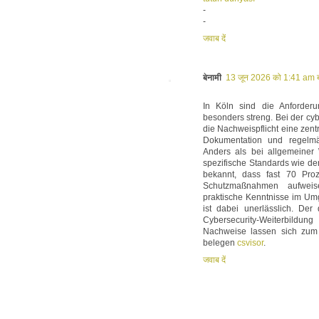
-
-
जवाब दें
बेनामी
13 जून 2026 को 1:41 am 
In Köln sind die Anforderu
besonders streng. Bei der cyb
die Nachweispflicht eine zent
Dokumentation und regelmäß
Anders als bei allgemeiner 
spezifische Standards wie de
bekannt, dass fast 70 Proz
Schutzmaßnahmen aufweis
praktische Kenntnisse im Umg
ist dabei unerlässlich. De
Cybersecurity-Weiterbildu
Nachweise lassen sich zum 
belegen
csvisor
.
जवाब दें