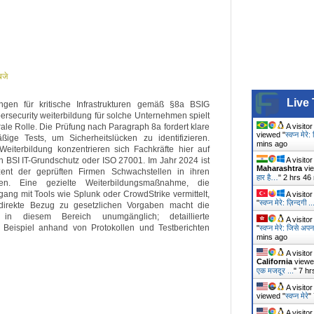
बजे
Live 
ngen für kritische Infrastrukturen gemäß §8a BSIG
ersecurity weiterbildung für solche Unternehmen spielt
A visito
rale Rolle. Die Prüfung nach Paragraph 8a fordert klare
viewed "
स्वप्न मेरे
ige Tests, um Sicherheitslücken zu identifizieren.
mins ago
Weiterbildung konzentrieren sich Fachkräfte hier auf
A visito
n BSI IT-Grundschutz oder ISO 27001. Im Jahr 2024 ist
Maharashtra
vie
ent der geprüften Firmen Schwachstellen in ihren
हार है…
"
2 hrs 46
en. Eine gezielte Weiterbildungsmaßnahme, die
ang mit Tools wie Splunk oder CrowdStrike vermittelt,
A visito
"
स्वप्न मेरे: ज़िन्दगी ..
r direkte Bezug zu gesetzlichen Vorgaben macht die
ng in diesem Bereich unumgänglich; detaillierte
A visito
Beispiel anhand von Protokollen und Testberichten
"
स्वप्न मेरे: जिसे अप
mins ago
A visito
California
viewe
एक मजदूर ...
"
7 hr
A visito
viewed "
स्वप्न मेरे
"
A visito