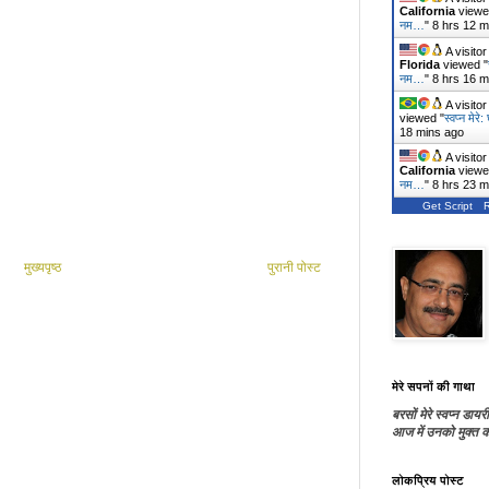
California
viewe
नम…
"
8 hrs 12 m
A visito
Florida
viewed "
नम…
"
8 hrs 16 m
A visito
viewed "
स्वप्न मेर
18 mins ago
A visito
California
viewe
नम…
"
8 hrs 23 m
Get Script
मुख्यपृष्ठ
पुरानी पोस्ट
मेरे सपनों की गाथा
बरसों मेरे स्वप्न डायरी
आज में उनको मुक्त कर
लोकप्रिय पोस्ट