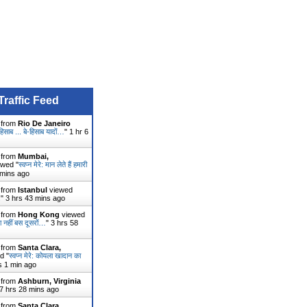
Traffic Feed
r from
Rio De Janeiro
: हिसाब ... बे-हिसाब यादों…
"
1 hr 6
r from
Mumbai,
wed "
स्वप्न मेरे: मान लेते हैं हमारी
 mins ago
r from
Istanbul
viewed
.
"
3 hrs 43 mins ago
r from
Hong Kong
viewed
ना नहीं बस दूसरों…
"
3 hrs 59
r from
Santa Clara,
d "
स्वप्न मेरे: कोयला खादान का
s 1 min ago
r from
Ashburn, Virginia
7 hrs 28 mins ago
r from
Santa Clara,