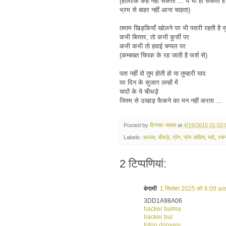
(हालांकि कह नहीं सकता ... ये भी हो सकता है
भ्रम से बाहर नहीं आना चाहता)
तमाम खिड़कियाँ खोलने पर भी पसरी रहती है सु
कभी बिस्तर, तो कभी कुर्सी पर
कभी कभी तो हवाई चप्पल पर
(कम्बख्त चिपक के रह जाती है फर्श से)
पता नहीं वो तुम होती हो या तुम्हारी याद
पर दिन के सुजाग लम्हों में
यादों के ये चीथड़े
जिस्म से उखाड़ फैकने का मन नहीं करता ...
Posted by
दिगम्बर नासवा
at
4/19/2015 01:02
Labels:
आलस
,
चीथड़े
,
प्रेम
,
प्रेम कविता
,
यादें
,
रचन
2 टिप्‍पणियां:
बेनामी
1 सितंबर 2025 को 6:09 am
3DD1A98A06
hacker bulma
hacker bul
tütün dünyası