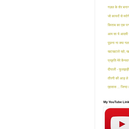
गज़ल के शेर बनाना
जो कायरों से मरोगे
किताब का एक पन्
आम सा ये आदमी 
पूछना ना क्या गलत
खटखटाते रहो, खट
प्रकृति मेरे कैनव
दीपाली - फुलझड़ी 
तीरगी की आड़ ले 
एहसास ... जिन्दा ह
My YouTube Lin