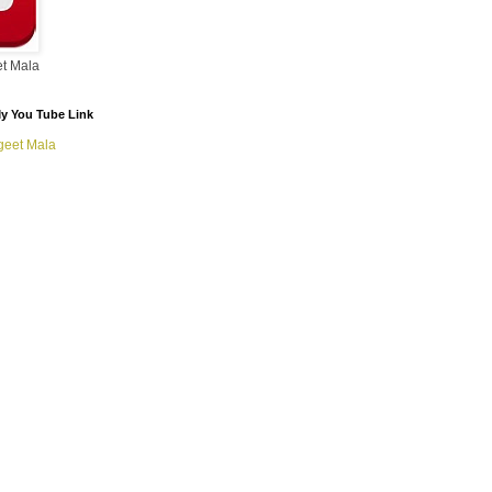
t Mala
/ My You Tube Link
geet Mala