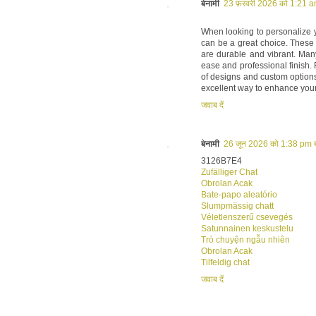
बेनामी
23 फ़रवरी 2026 को 1:21 a
When looking to personalize y
can be a great choice. These 
are durable and vibrant. Many
ease and professional finish. F
of designs and custom options 
excellent way to enhance your
जवाब दें
बेनामी
26 जून 2026 को 1:38 pm 
3126B7E4
Zufälliger Chat
Obrolan Acak
Bate-papo aleatório
Slumpmässig chatt
Véletlenszerű csevegés
Satunnainen keskustelu
Trò chuyện ngẫu nhiên
Obrolan Acak
Tilfeldig chat
जवाब दें