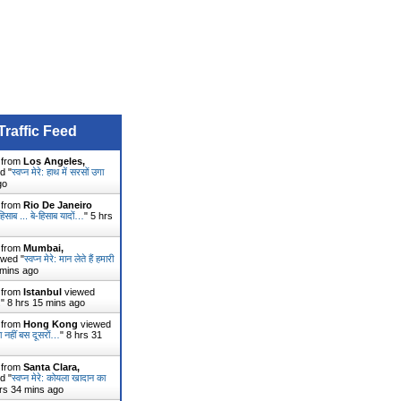
Traffic Feed
r from
Los Angeles,
d "
स्वप्न मेरे: हाथ में सरसों उगा
go
r from
Rio De Janeiro
: हिसाब ... बे-हिसाब यादों…
"
5 hrs
r from
Mumbai,
wed "
स्वप्न मेरे: मान लेते हैं हमारी
 mins ago
r from
Istanbul
viewed
.
"
8 hrs 15 mins ago
r from
Hong Kong
viewed
ना नहीं बस दूसरों…
"
8 hrs 31
r from
Santa Clara,
d "
स्वप्न मेरे: कोयला खादान का
rs 34 mins ago