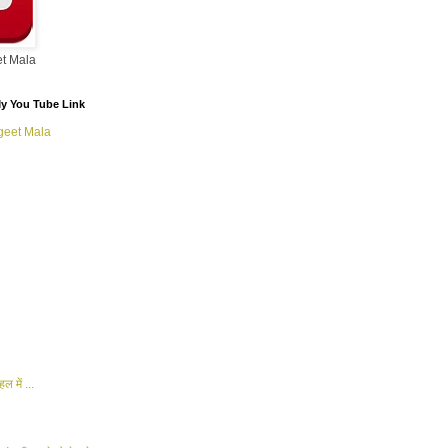
t Mala
/ My You Tube Link
geet Mala
ल में ...