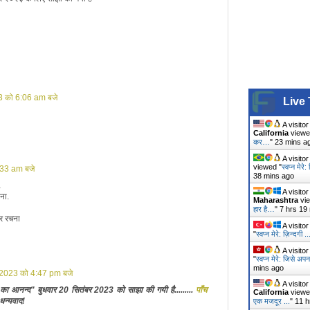
3 को 6:06 am बजे
Live 
A visito
California
viewe
कर…
"
23 mins a
A visito
viewed "
स्वप्न मेरे
:33 am बजे
38 mins ago
…
A visito
ना.
Maharashtra
vie
हार है…
"
7 hrs 19
ंदर रचना
A visito
"
स्वप्न मेरे: ज़िन्दगी ..
A visito
"
स्वप्न मेरे: जिसे अप
mins ago
 2023 को 4:47 pm बजे
A visito
 का आनन्द" बुधवार 20 सितंबर 2023 को साझा की गयी है.........
पाँच
California
viewe
धन्यवाद!
एक मजदूर ...
"
11 h