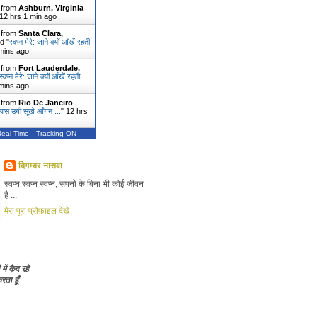
r from
Ashburn, Virginia
12 hrs 1 min ago
r from
Santa Clara,
d "
स्वप्न मेरे: जाने क्यों आँखें रहती
mins ago
r from
Fort Lauderdale,
स्वप्न मेरे: जाने क्यों आँखें रहती
mins ago
r from
Rio De Janeiro
े: घास उगी सूखे आँगन ...
"
12 hrs
Real Time
Tracking ON
दिगम्बर नासवा
स्वप्न स्वप्न स्वप्न, सपनो के बिना भी कोई जीवन
है ...
मेरा पूरा प्रोफ़ाइल देखें
 में कैद रहे
ता हूँ