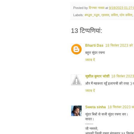
Posted by
दिगम्बर नासवा
at
9/18/2023 01:27
Labels:
#मद्धम_मद्धम
,
एहसास
,
कविता
,
प्रेम कविता
,
13 टिप्‍पणियां:
Bharti Das
18 सितंबर 2023 को
बहुत सुंदर रचना
जवाब दें
सुशील कुमार जोशी
18 सितंबर 2023
और मैं महकता रहूँ इलायची की तरह :) 
जवाब दें
Sweta sinha
18 सितंबर 2023 क
सुंदर बिबों से सजी सुंदर रचना सर।
सादर।
--–---
जी नमस्ते,
आपकी लिखी रचना मंगलवार १९ सितंबर