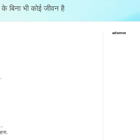
नो के बिना भी कोई जीवन है
adsense
…
…
 …
रहना.