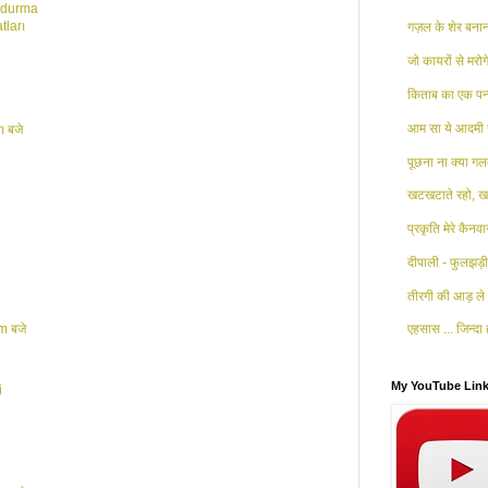
zdurma
tları
गज़ल के शेर बनाना
जो कायरों से मरोगे
किताब का एक पन्
आम सा ये आदमी 
 बजे
पूछना ना क्या गलत
खटखटाते रहो, खट
प्रकृति मेरे कैनव
दीपाली - फुलझड़ी 
तीरगी की आड़ ले 
m बजे
एहसास ... जिन्दा ह
My YouTube Lin
i