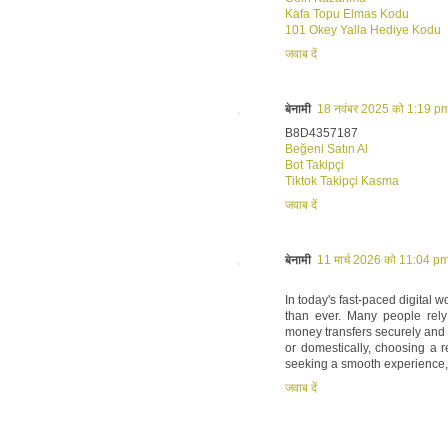
Kafa Topu Elmas Kodu
101 Okey Yalla Hediye Kodu
जवाब दें
बेनामी
18 नवंबर 2025 को 1:19 pm
B8D4357187
Beğeni Satın Al
Bot Takipçi
Tiktok Takipçi Kasma
जवाब दें
बेनामी
11 मार्च 2026 को 11:04 pm
In today's fast-paced digital 
than ever. Many people rely
money transfers securely and e
or domestically, choosing a r
seeking a smooth experience, d
जवाब दें