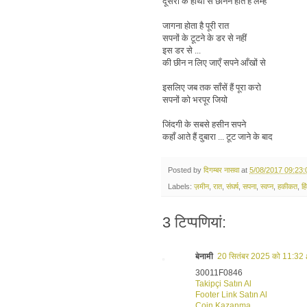
दूसरों के हाथों से छीनने होते हैं लम्हें
जागना होता है पूरी रात
सपनों के टूटने के डर से नहीं
इस डर से ...
की छीन न लिए जाएँ सपने आँखों से
इसलिए जब तक साँसें हैं पूरा करो
सपनों को भरपूर जियो
जिंदगी के सबसे हसीन सपने
कहाँ आते हैं दुबारा ... टूट जाने के बाद
Posted by
दिगम्बर नासवा
at
5/08/2017 09:23
Labels:
ज़मीन
,
रात
,
संघर्ष
,
सपना
,
स्वप्न
,
हकीकत
,
हि
3 टिप्‍पणियां:
बेनामी
20 सितंबर 2025 को 11:32 
30011F0846
Takipçi Satın Al
Footer Link Satın Al
Coin Kazanma