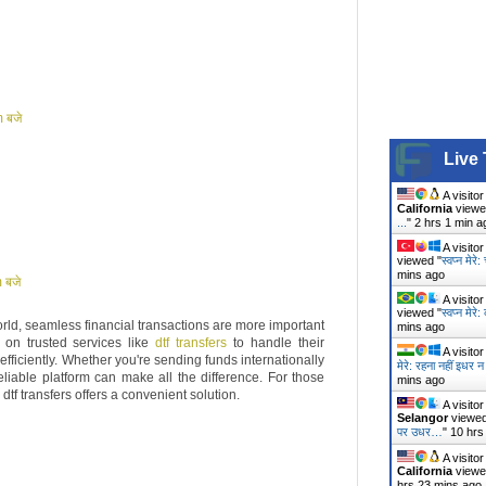
 बजे
Live 
A visito
California
viewe
...
"
2 hrs 1 min a
A visito
viewed "
स्वप्न मेरे
mins ago
 बजे
A visito
viewed "
स्वप्न मेरे
world, seamless financial transactions are more important
mins ago
 on trusted services like
dtf transfers
to handle their
A visito
fficiently. Whether you're sending funds internationally
मेरे: रहना नहीं इधर
eliable platform can make all the difference. For those
mins ago
tf transfers offers a convenient solution.
A visito
Selangor
viewed
पर उधर…
"
10 hrs
A visito
California
viewe
hrs 23 mins ago