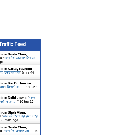
Traffic Feed
r from
Santa Clara,
d "
स्वप्न मेरे: बदलना भविष्य का
go
r from
Kartal, Istanbul
: चंद टुकड़े कांच के
"
5 hrs 46
r from
Rio De Janeiro
: कचरा ज़िन्दगी का ...
"
7 hrs 57
r from
Delhi
viewed "
स्वप्न
 न रहो पर उधर…
"
10 hrs 17
r from
Shah Alam,
 "
स्वप्न मेरे: रहना नहीं इधर न रहो
 21 mins ago
r from
Santa Clara,
d "
स्वप्न मेरे: अनकहे सच ...
"
10