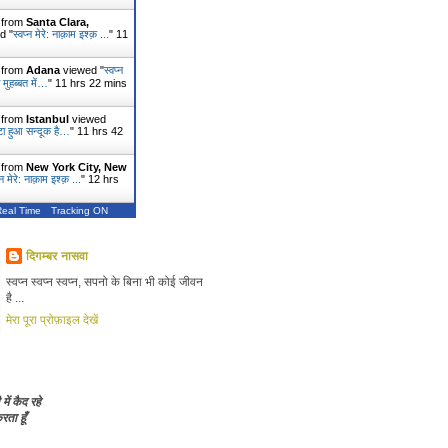
r from
Santa Clara,
d "
स्वप्न मेरे: नाक़ाम इश्क़ ...
"
11
r from
Adana
viewed "
स्वप्न
 मुहब्बत में…
"
11 hrs 22 mins
r from
Istanbul
viewed
टूटा हुआ सन्दूक है…
"
11 hrs 42
r from
New York City, New
्न मेरे: नाक़ाम इश्क़ ...
"
12 hrs
Real Time
Tracking ON
दिगम्बर नासवा
स्वप्न स्वप्न स्वप्न, सपनो के बिना भी कोई जीवन
है ...
मेरा पूरा प्रोफ़ाइल देखें
 में कैद रहे
ता हूँ