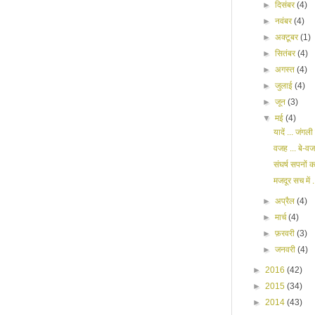
►
दिसंबर
(4)
►
नवंबर
(4)
►
अक्टूबर
(1)
►
सितंबर
(4)
►
अगस्त
(4)
►
जुलाई
(4)
►
जून
(3)
▼
मई
(4)
यादें ... जंगली
वजह ... बे-वज
संघर्ष सपनों क
मजदूर सच में .
►
अप्रैल
(4)
►
मार्च
(4)
►
फ़रवरी
(3)
►
जनवरी
(4)
►
2016
(42)
►
2015
(34)
►
2014
(43)