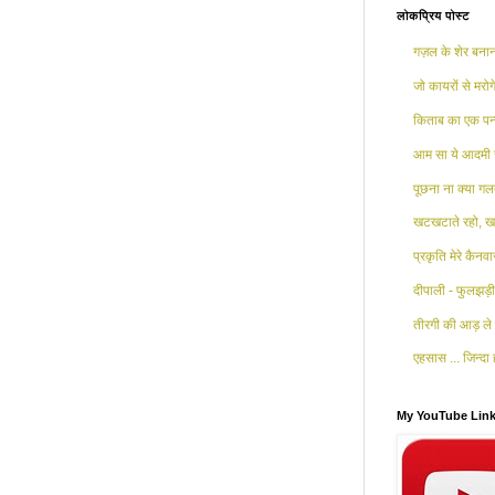
लोकप्रिय पोस्ट
गज़ल के शेर बनाना
जो कायरों से मरोगे
किताब का एक पन्
आम सा ये आदमी 
पूछना ना क्या गलत
खटखटाते रहो, खट
प्रकृति मेरे कैनव
दीपाली - फुलझड़ी 
तीरगी की आड़ ले 
एहसास ... जिन्दा ह
My YouTube Lin