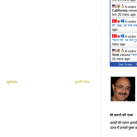
A visito
California
viewe
hrs 20 mins ago
A visito
मेरे: कहा, हम चले जब
ago
A visito
"
स्वप्न मेरे: घर मेरा 
mins ago
A visito
York
viewed "
स्वप
15 mins ago
Get Script
मुख्यपृष्ठ
पुरानी पोस्ट
मेरे सपनों की गाथा
बरसों मेरे स्वप्न डायरी
आज में उनको मुक्त कर