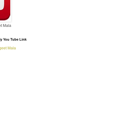
t Mala
/ My You Tube Link
geet Mala