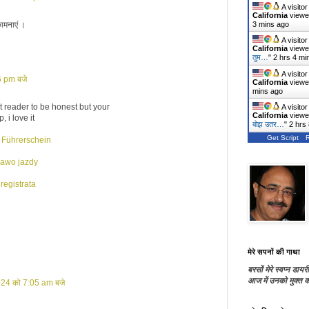
A visito
California
viewe
3 mins ago
कामनाएं ।
A visito
California
viewe
तुम…
"
2 hrs 4 mi
A visito
6 pm बजे
California
viewe
mins ago
et reader to be honest but your
A visito
California
viewe
, i love it
बोझ उतर…
"
2 hrs
Get Script
n Führerschein
rawo jazdy
registrata
मेरे सपनों की गाथा
बरसों मेरे स्वप्न डायरी
आज में उनको मुक्त कर
024 को 7:05 am बजे