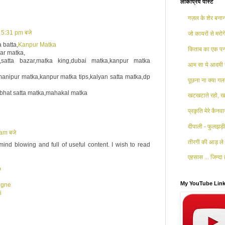
लोकप्रिय पोस्ट
गज़ल के शेर बनाना
 5:31 pm बजे
जो कायरों से मरोगे
 batta,
Kanpur Matka
किताब का एक पन्
ar matka,
,satta bazar,matka king,dubai matka,kanpur matka
आम सा ये आदमी 
anipur matka,kanpur matka tips,kalyan satta matka,dp
पूछना ना क्या गलत
abhat satta matka,mahakal matka
खटखटाते रहो, खट
प्रकृति मेरे कैनव
दीपाली - फुलझड़ी 
am बजे
तीरगी की आड़ ले 
ind blowing and full of useful content. I wish to read
एहसास ... जिन्दा ह
b
My YouTube Lin
igne
i