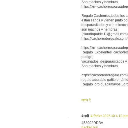
Son machos y hembras.
https://xn--cachorrosparaadop
Regalo Cachorros,todos los c
están sanos y vienen junto co
desparasitados y con microchi
son machos y hembras.
(claudiapatrici11@gmail.com)a
https://cachorroderegalo.com/
https://xn--cachorrosparaadop
Regalo Excelentes cachorro
pedigrí,
vacunados, desparasitados y c
Son machos y hembras.
https://cachorroderegalo.com/g
regalo adorable gatito britán
Regalo loro guacamayos,Loro 
जवाब दें
बेनामी
4 सितंबर 2025 को 4:10 pm
458992DDBA
hacker bul