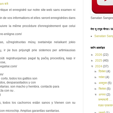
am बजे
tique et enregistré sur notre site web sans examen ni
Sanatan Sangee
 de vos informations et elles seront enregistrées dans
suivre la même procédure d'enregistrement que celui
मेरा यू टयूब चैनल 
ire-enligne.com/
Sanatan San
as, užregistruotas mūsų svetainėje nelaikant jokio
ब्लॉग आर्काइव
 ir jie bus prijungti prie sistemos per artimiausias
►
2026
(22)
būti registruojamas pagal tą pačią procedūrą, kaip ir
►
2025
(40)
ose,
▼
2024
(37)
legaliai.com/
►
दिसंबर
(4)
om/
►
नवंबर
(4)
 corto, todos los gatitos son
dos, desparasitados y con
►
अक्टूबर
(5)
anitarias. son macho y hembra. contacto para
►
सितंबर
(5)
ta con su .
▼
अगस्त
(2)
)
जन्माष्टमी …
s, todos los cachorros están sanos y Vienen con su
ग़ज़ल प्रका
on microchip. Amplias garantías sanitarias.
►
जुलाई
(1)