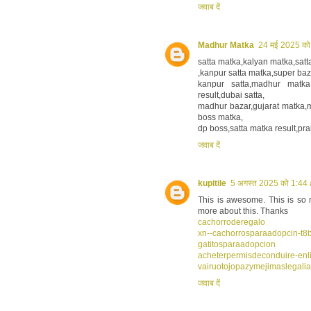
जवाब दें
Madhur Matka
24 मई 2025 को
satta matka,kalyan matka,satta
,kanpur satta matka,super baz
kanpur satta,madhur matka
result,dubai satta,
madhur bazar,gujarat matka,m
boss matka,
dp boss,satta matka result,pr
जवाब दें
kupitile
5 अगस्त 2025 को 1:44 
This is awesome. This is so m
more about this. Thanks
cachorroderegalo
xn--cachorrosparaadopcin-t8
gatitosparaadopcion
acheterpermisdeconduire-enl
vairuotojopazymejimaslegalia
जवाब दें