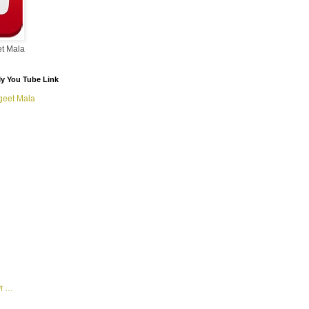
t Mala
/ My You Tube Link
geet Mala
शन …