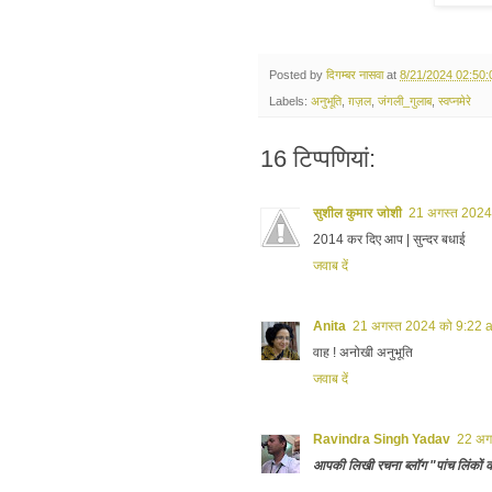
Posted by
दिगम्बर नासवा
at
8/21/2024 02:50
Labels:
अनुभूति
,
ग़ज़ल
,
जंगली_गुलाब
,
स्वप्नमेरे
16 टिप्‍पणियां:
सुशील कुमार जोशी
21 अगस्त 2024
2014 कर दिए आप | सुन्दर बधाई
जवाब दें
Anita
21 अगस्त 2024 को 9:22 
वाह ! अनोखी अनुभूति
जवाब दें
Ravindra Singh Yadav
22 अग
आपकी लिखी रचना ब्लॉग "पांच लिंकों 