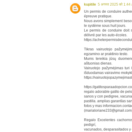
kupitile
5 अगस्त 2025 को 1:44 
Un permis de conduire authen
épreuve pratique.
Nous avons simplement besoin
le système sous huit jours.
Le permis de conduire doit 
délivré par les auto-écoles.
https://acheterpermisdecondu
Tikras vairuotojo pažymėjim
egzamino ar praktinio testo.
Mums tereikia jūsų duomenų,
aštuonias dienas.
Vairuotojo pažymėjimas turi 
išduodamas vairavimo mokykl
https://vairuotojopazymejimas
https://gatitosparaadopcion.c
regalo adorable gatito de pelo
sanos y con pedigree, vacuna
pastilla. amplias garantías s
fotos y mas informacion.contac
(marialoriane233@gmail.com
Regalo Excelentes cachorro
pedigrí,
vacunados, desparasitados y c