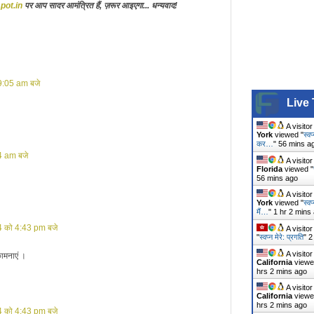
spot.in
पर आप सादर आमंत्रित हैं, ज़रूर आइएगा... धन्यवाद!
9:05 am बजे
Live 
A visito
York
viewed "
स्व
कर…
"
56 mins a
4 am बजे
A visito
Florida
viewed "
56 mins ago
A visito
York
viewed "
स्व
मैं…
"
1 hr 2 mins
 को 4:43 pm बजे
A visito
"
स्वप्न मेरे: प्रगति
"
2
A visito
कामनाएं ।
California
viewe
hrs 2 mins ago
A visito
California
viewe
hrs 2 mins ago
 को 4:43 pm बजे