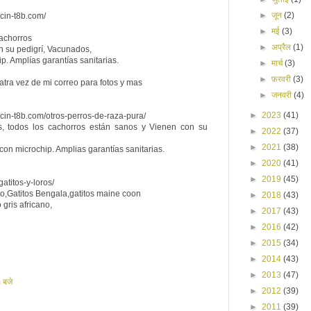
►
जून
(2)
cin-t8b.com/
►
मई
(3)
achorros
►
अप्रैल
(1)
n su pedigrí, Vacunados,
p. Amplías garantías sanitarias.
►
मार्च
(3)
►
फ़रवरी
(3)
tra vez de mi correo para fotos y mas
►
जनवरी
(4)
►
2023
(41)
cin-t8b.com/otros-perros-de-raza-pura/
s, todos los cachorros están sanos y Vienen con su
►
2022
(37)
►
2021
(38)
on microchip. Amplias garantías sanitarias.
►
2020
(41)
►
2019
(45)
atitos-y-loros/
ico,Gatitos Bengala,gatitos maine coon
►
2018
(43)
gris africano,
►
2017
(43)
►
2016
(42)
►
2015
(34)
►
2014
(43)
►
2013
(47)
 बजे
►
2012
(39)
►
2011
(39)