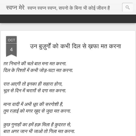
स्वप्न मेरे
स्वप्न स्वप्न स्वप्न, सपनो के बिना भी कोई जीवन है
OCT
उन बुज़ुर्गों को कभी दिल से ख़फा मत करना
4
ग़र
निभाने
की
चले
बात
मना
मत
करना.
दिल
के
रिश्तों
में
कभी
जोड़
-
घटा
मत
करना.
रात
आएगी
तो
इनका
ही
सहारा
होगा,
भूल
से
दिन
में
चराग़ों
से
दगा
मत
करना.
माना
वादी
में
अभी
धूप
की
सरगोशी
है,
तुम
रज़ाई
को
मगर
ख़ुद
से
जुदा
मत
करना.
कुछ
गुनाहों
का
हमें
हक़
मिला
है
कुदरत
से,
बात
अगर
जान
भी
जाओ
तो
गिला
मत
करना.