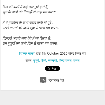
दिल
की
बातों
में
कई
राज़
छुपे
होते
हैं,
सुन
के
बातों
को
निगाहों
से
कहा
मत
करना.
है
ये
मुमकिन
के
सभी
ख्वाब
कभी
हों
पूरे
,
अपने
सपनों
को
कभी
खुद
से
फ़ना
मत
करना.
ज़िन्दगी
अपनी
लगा
देते
हैं
जो
शिद्दत
से,
उन
बुज़ुर्गों
को
कभी
दिल
से
ख़फा
मत
करना.
दिगम्बर नासवा
द्वारा
4th October 2020
पोस्ट किया गया
लेबल:
बुज़ुर्ग
रिश्ते
स्वप्नमेरे
हिन्दी गज़ल
ग़ज़ल
25
टिप्पणियां देखें