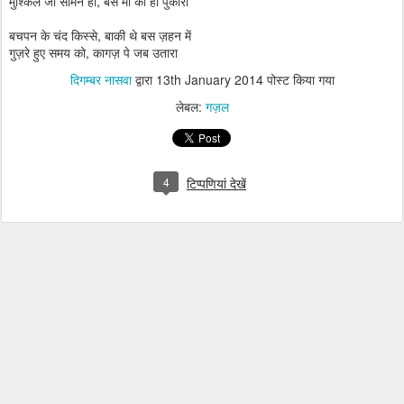
मुश्किल जो सामने हो, बस माँ को ही पुकारा
बचपन के चंद किस्से, बाकी थे बस ज़हन में
गुज़रे हुए समय को, कागज़ पे जब उतारा
दिगम्बर नासवा
द्वारा
13th January 2014
पोस्ट किया गया
लेबल:
गज़ल
4
टिप्पणियां देखें