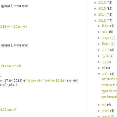
►
2016
(42)
ख़ूबसूरत है, नासवा साहब !
►
2015
(34)
►
2014
(43)
▼
2013
(47)
►
दिसंबर
(4)
 2013 को 4:00 pm बजे
►
नवंबर
(5)
►
अक्टूबर
(4)
►
सितंबर
(4)
ख़ूबसूरत है, नासवा साहब !
►
अगस्त
(3)
►
जुलाई
(4)
►
जून
(3)
 को 4:06 pm बजे
►
मई
(4)
▼
अप्रैल
(4)
-
वक़्त के आगे 
धवार (17-04-2013) के
"साहित्य दर्पण " (चर्चा मंच-1210)
पर भी होगी!
की प्रतीक्षा है .
घर की हर शै ग
सुकून की तला
कुछ बेवजह की ब
►
मार्च
(4)
 4:12 pm बजे
►
फ़रवरी
(4)
►
जनवरी
(4)