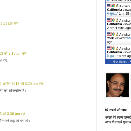
A visito
California
viewe
बे-सुरा…
"
1 hr 38 
A visito
 3:13 pm बजे
California
viewe
2 hrs 4 mins ago
A visito
York
viewed "
स्वप
ago
A visito
California
viewe
13 को 3:15 pm बजे
बे-सुरा…
"
4 hrs ag
,आभार.
Get Script
6 अप्रैल 2013 को 3:25 pm बजे
्रेम की अभिव्यक्ति है।
मेरे सपनों की गाथा
3 को 3:36 pm बजे
बरसों मेरे स्वप्न डायरी
 माँ सामने खड़ी हो गयी हो।
आज में उनको मुक्त कर