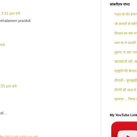
लोकप्रिय पोस्ट
ो 3:41 pm बजे
गज़ल के शेर बनाना
behatareen prastuti
जो कायरों से मरोगे
किताब का एक पन्
आम सा ये आदमी 
बजे
पूछना ना क्या गलत
खटखटाते रहो, खट
प्रकृति मेरे कैनव
दीपाली - फुलझड़ी 
3:55 pm बजे
तीरगी की आड़ ले 
एहसास ... जिन्दा ह
t ..
My YouTube Lin