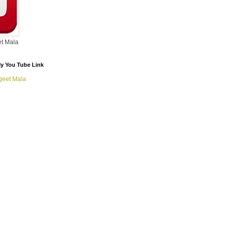
t Mala
/ My You Tube Link
geet Mala