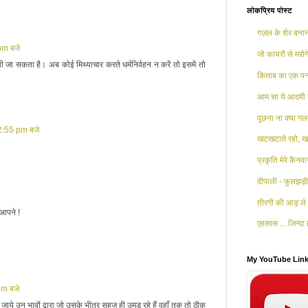
लोकप्रिय पोस्ट
गज़ल के शेर बनाना
pm बजे
जो कायरों से मरोगे
यी जा सकता है। अब कोई मिथ्याचार करते धर्मनिर्वहन न करें तो इसमें तो
किताब का एक पन्
आम सा ये आदमी 
पूछना ना क्या गलत
2:55 pm बजे
खटखटाते रहो, खट
प्रकृति मेरे कैनव
दीपाली - फुलझड़ी 
तीरगी की आड़ ले 
 आपने !
एहसास ... जिन्दा ह
My YouTube Lin
pm बजे
ये उन भावों द्वारा जो उसके भीतर सहज ही उमड रहे हैं वहाँ तक तो ठीक