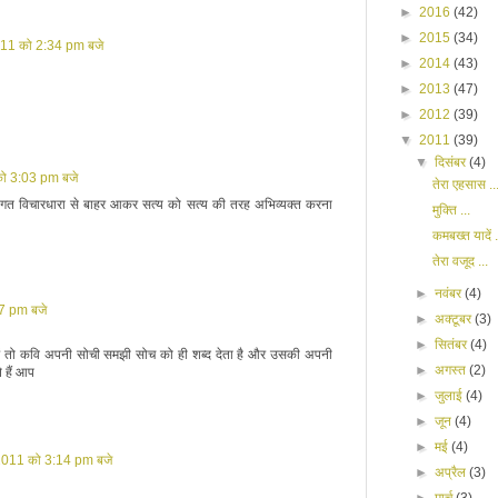
►
2016
(42)
►
2015
(34)
011 को 2:34 pm बजे
►
2014
(43)
►
2013
(47)
►
2012
(39)
▼
2011
(39)
▼
दिसंबर
(4)
को 3:03 pm बजे
तेरा एहसास ..
िगत विचारधारा से बाहर आकर सत्य को सत्य की तरह अभिव्यक्त करना
मुक्ति ...
कमबख्त यादें .
तेरा वजूद ...
►
नवंबर
(4)
7 pm बजे
►
अक्टूबर
(3)
►
सितंबर
(4)
ं तो कवि अपनी सोची समझी सोच को ही शब्द देता है और उसकी अपनी
►
अगस्त
(2)
 हैं आप
►
जुलाई
(4)
►
जून
(4)
►
मई
(4)
2011 को 3:14 pm बजे
►
अप्रैल
(3)
►
मार्च
(3)