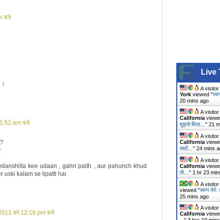
m बजे
Live 
र ।
A visito
York
viewed "
स्वप
20 mins ago
A visito
California
viewe
11:52 am बजे
मुझसे मिला…
"
21 m
A visito
California
viewe
 ?
यादों…
"
24 mins 
र
A visito
vedanshilta kee udaan , gahri paith , aur pahunch khud
California
viewe
तो…
"
1 hr 23 min
r uski kalam se lipatti hai
A visito
viewed "
स्वप्न मेरे
25 mins ago
A visito
 2011 को 12:16 pm बजे
California
viewe